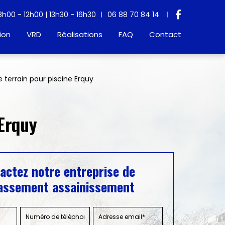
8h00 - 12h00 | 13h30 - 16h30
06 88 70 84 14
ion
VRD
Réalisations
FAQ
Contact
 terrain pour piscine Erquy
 Erquy
actez notre entreprise de
assement assainissement